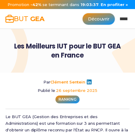
Promotion
-42%
se terminant dans
19:03:37
.
En profiter »
BUT
GEA
Découvrir
Les Meilleurs IUT pour le BUT GEA
en France
Par
Clément Sentein
Publié le
26 septembre 2025
RANKING
Le BUT GEA (Gestion des Entreprises et des
Administrations) est une formation sur 3 ans permettant
d'obtenir un diplôme reconnu par l'État au RNCP. Il ouvre à la