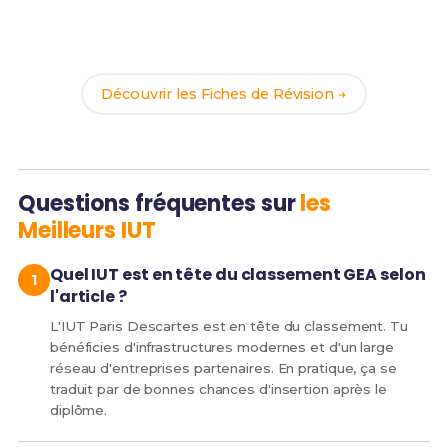
Révise efficacement avec nos
202 Fiches de
Révision
pour le BUT GEA et maximise tes chances
de réussite !
Découvrir les Fiches de Révision →
Questions fréquentes sur
les
Meilleurs IUT
Quel IUT est en tête du classement GEA selon
l'article ?
L'IUT Paris Descartes est en tête du classement. Tu
bénéficies d'infrastructures modernes et d'un large
réseau d'entreprises partenaires. En pratique, ça se
traduit par de bonnes chances d'insertion après le
diplôme.