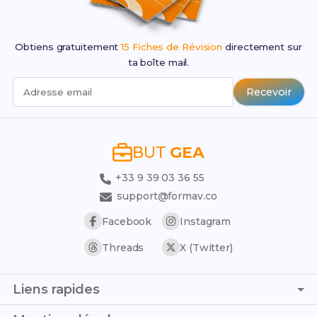
Obtiens gratuitement
15 Fiches de Révision
directement sur
ta boîte mail.
Recevoir
Adresse email
BUT
GEA
+33 9 39 03 36 55
support@formav.co
Facebook
Instagram
Threads
X (Twitter)
Liens rapides
Page d'accueil