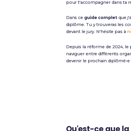
pour t'accompagner dans ta ré
Dans ce
guide complet
que j'
diplôme. Tu y trouveras les condi
devant le jury. N'hésite pas à
n
Depuis la réforme de 2024, le 
naviguer entre différents org
devenir le prochain diplômé•e ?
60%
Taux de validation totale
Qu'est-ce que l