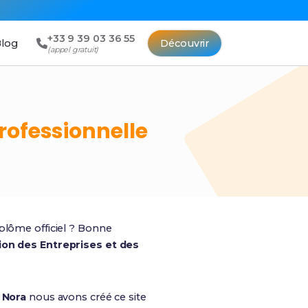
+33 9 39 03 36 55
log
Découvrir
(appel gratuit)
professionnelle
iplôme officiel ? Bonne
on des Entreprises et des
c
Nora
nous avons créé ce site