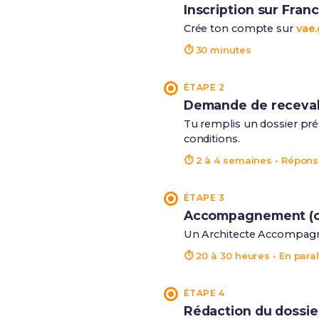
Inscription sur Fran
Crée ton compte sur
vae.
⏱ 30 minutes
ÉTAPE 2
Demande de recevabil
Tu remplis un dossier prés
conditions.
⏱ 2 à 4 semaines • Répons
ÉTAPE 3
Accompagnement (o
Un Architecte Accompagnat
⏱ 20 à 30 heures • En paral
ÉTAPE 4
Rédaction du dossier