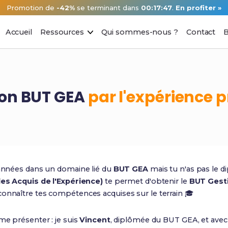
Promotion de
-42%
se terminant dans
00:17:46
.
En profiter »
Accueil
Ressources
Qui sommes-nous ?
Contact
B
 ton BUT GEA
par l'expérience 
s années dans un domaine lié du
BUT GEA
mais tu n'as pas le d
des Acquis de l'Expérience)
te permet d'obtenir le
BUT Gesti
connaître tes compétences acquises sur le terrain 🎓
me présenter : je suis
Vincent
, diplômée du BUT GEA, et ave