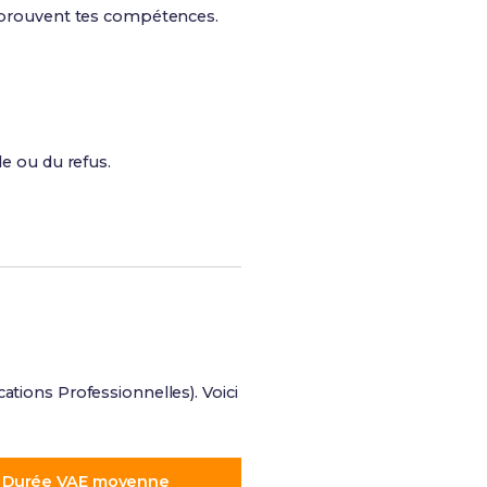
qui prouvent tes compétences.
le ou du refus.
cations Professionnelles). Voici
Durée VAE moyenne