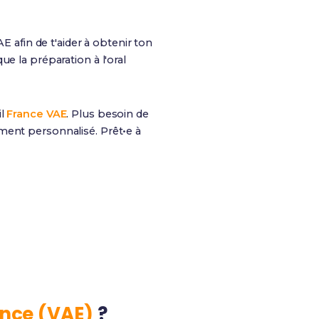
AE afin de t'aider à obtenir ton
que la préparation à l'oral
il
France VAE
. Plus besoin de
ment personnalisé. Prêt•e à
100%
Finançable via CPF
ence (VAE)
?