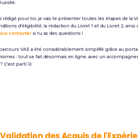
ussite.
ai rédigé pour toi, je vais te présenter toutes les étapes de la V
tions d'éligibilité, la rédaction du Livret 1 et du Livret 2, ainsi 
ous contacter
si tu as des questions !
parcours VAE a été considérablement simplifié grâce au porta
anismes : tout se fait désormais en ligne, avec un accompagne
 C'est parti 🚀
9 à 12 mois
1 an
Durée moyenne du
Expérience minimum
parcours
requise
a
Validation des Acquis de l'Expéri