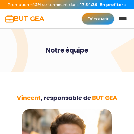
Promotion
-42%
se terminant dans
17:54:39
.
En profiter »
BUT
GEA
Découvrir
Notre équipe
Vincent
, responsable de
BUT GEA