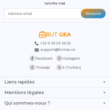
ta boîte mail.
Recevoir
Adresse email
BUT
GEA
+33 9 39 03 36 55
support@formav.co
Facebook
Instagram
Threads
X (Twitter)
Liens rapides
Page d'accueil
Mentions légales
Trouver son stage
C.G.V. - C.G.U.
Qui sommes-nous ?
Trouver son alternance
Politique de confidentialité