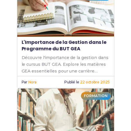
le
BUT GEA
ou passer ton examen en distanciel grâce à
l’un des organismes suivants :
cned.fr
unistra.fr
enaco.fr
L'Importance de la Gestion dans le
efcformation.com
Programme du BUT GEA
studi.com
Découvre l'importance de la gestion dans
le cursus BUT GEA. Explore les matières
campus-des-ecoles.fr
GEA essentielles pour une carrière
sfaformation.com
réussie en gestion.
Par
Nora
Publié le
22 octobre 2025
De plus, la majorité de ces organismes en distanciel
proposent un financement complet grâce à la
formation continue
, le
contrat d'apprentissage
, le
FORMATION
CPF
, l'organisme
France Travail
, le
plan de
licenciement
ou encore des
aides régionales
spécifiques
.