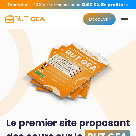
Promotion
-42%
se terminant dans
13:53:31
.
En profiter »
BUT
GEA
Découvrir
Le premier site proposant