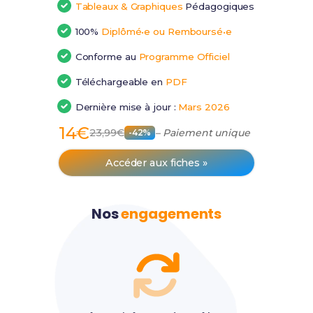
Tableaux & Graphiques
Pédagogiques
100%
Diplômé•e ou Remboursé•e
Conforme au
Programme Officiel
Téléchargeable en
PDF
Dernière mise à jour :
Mars 2026
14€
23,99€
– Paiement unique
-42%
Accéder aux fiches »
Nos
engagements