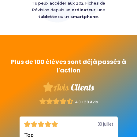
Tu peux accéder aux 202 Fiches de
Révision depuis un
ordinateur
, une
tablette
ou un
smartphone
.
Plus de 100 élèves sont déjà passés à
l'action
Avis
Clients
4,3 • 28 Avis
30 juillet
27 juillet
moyen