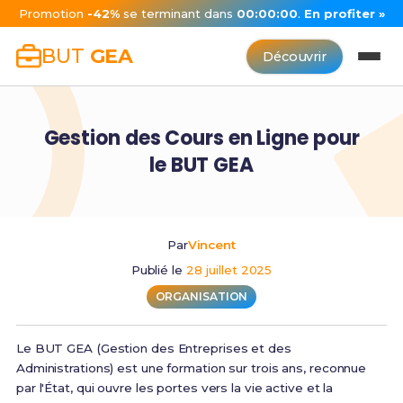
Promotion
-42%
se terminant dans
00:00:00
.
En profiter »
BUT
GEA
Découvrir
Gestion des Cours en Ligne pour
le BUT GEA
Par
Vincent
Publié le
28 juillet 2025
ORGANISATION
Le BUT GEA (Gestion des Entreprises et des
Administrations) est une formation sur trois ans, reconnue
par l'État, qui ouvre les portes vers la vie active et la