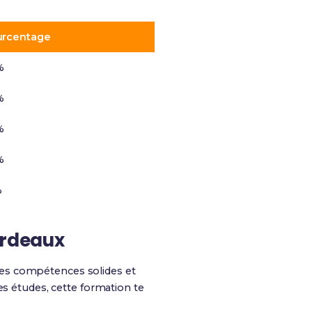
urcentage
%
%
%
%
%
ordeaux
des compétences solides et
es études, cette formation te