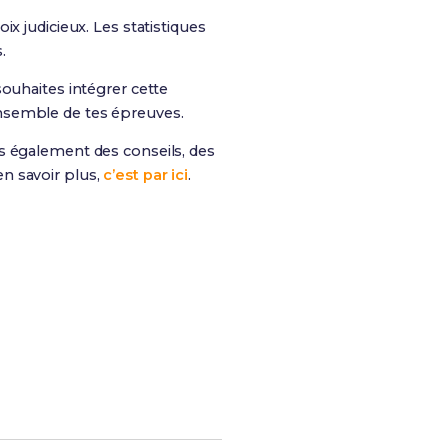
ix judicieux. Les statistiques
.
ouhaites intégrer cette
’ensemble de tes épreuves.
is également des conseils, des
n savoir plus,
c’est par ici
.
es chances de réussite !