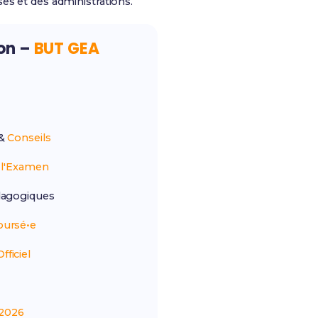
es et des administrations.
ion –
BUT GEA
&
Conseils
r
l'Examen
agogiques
ursé•e
ficiel
2026