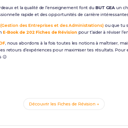
ordeaux et la qualité de l’enseignement font du
BUT GEA
un cho
ionnelle rapide et des opportunités de carrière intéressantes
(Gestion des Entreprises et des Administrations)
ou que tu s
un
E-Book de 202 Fiches de Révision
pour t’aider à réviser l
PDF
, nous abordons à la fois toutes les notions à maîtriser, ma
s retours d’expériences pour maximiser tes résultats. Pour e
s 😉
Prêt(e) à réussir ton examen ?
ec nos
202 Fiches de Révision
pour le BUT GEA et maximise t
Découvrir les Fiches de Révision →