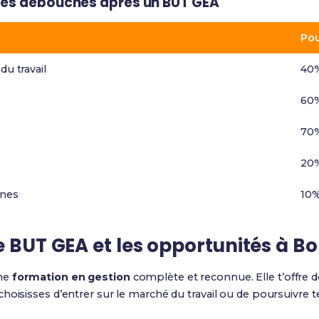
 des débouchés après un BUT GEA
Po
du travail
40
60
70
20
ines
10
e BUT GEA et les opportunités à B
une
formation en gestion
complète et reconnue. Elle t’offre 
hoisisses d’entrer sur le marché du travail ou de poursuivre t