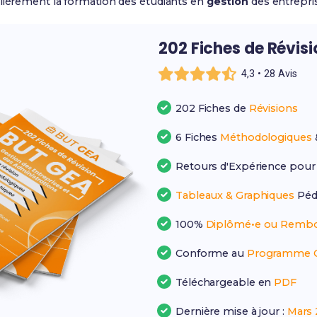
ulièrement la formation des étudiants en
gestion
des entrepris
202 Fiches de Révis
4,3 • 28 Avis
202 Fiches de
Révisions
6 Fiches
Méthodologiques
Retours d'Expérience pou
Tableaux & Graphiques
Péd
100%
Diplômé•e ou Rembo
Conforme au
Programme Of
Téléchargeable en
PDF
Dernière mise à jour :
Mars 