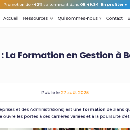
Promotion de
-42%
se terminant dans
05:49:33
.
En profiter »
Accueil
Ressources
Qui sommes-nous ?
Contact
B
 : La Formation en Gestion à 
Publié le
27 août 2025
eprises et des Administrations) est une
formation
de 3 ans qu
e ouvre les portes à des carrières variées et à la poursuite d’é